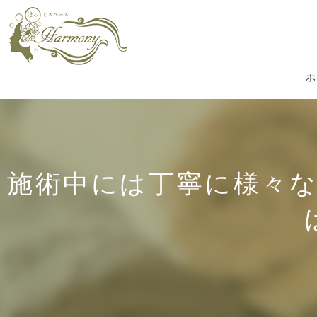
ホ
施術中には丁寧に様々